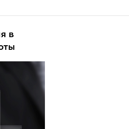
я в
оты