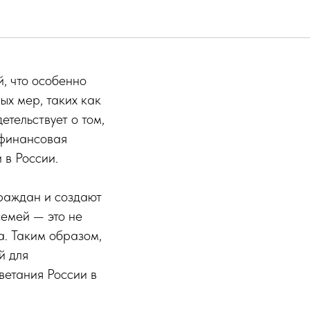
, что особенно
ых мер, таких как
тельствует о том,
 финансовая
 в России.
граждан и создают
семей — это не
а. Таким образом,
й для
ветания России в