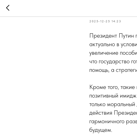
Никита М
2025-12-25 14:23
Президент Путин п
актуально в услов
увеличение пособи
что государство г
помощь, а стратег
Кроме того, такие
позитивный имидж 
только моральный 
действия Президе
гармоничного разв
будущем.